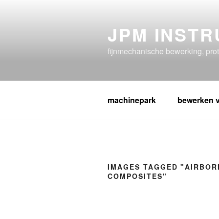
Ga
naar
JPM INST
de
inhoud
fijnmechanische bewerking, prot
machinepark
bewerken v
IMAGES TAGGED "AIRBOR
COMPOSITES"