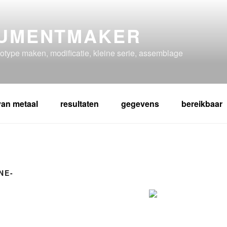
RUMENTMAKER
otype maken, modificatie, kleine serie, assemblage
an metaal
resultaten
gegevens
bereikbaar
NE-