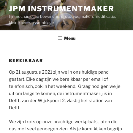
Ga
JPM INSTRUMENTMAKER
naar
fijnmechanische bewerking, prototype maken, modificatie,
de
kleine serie, assemblage
inhoud
Menu
BEREIKBAAR
Op 21 augustus 2021 zijn we in ons huidige pand
gestart. Elke dag zijn we bereikbaar per email of
telefonisch, ook in het weekend. Graag nodigen we je
uit om langs te komen, de instrumentmakerij is in
Delft, van der Wijckpoort 2,
vlakbij het station van
Delft.
We zijn trots op onze prachtige werkplaats, laten die
dus met veel genoegen zien. Als je komt kijken begrijp